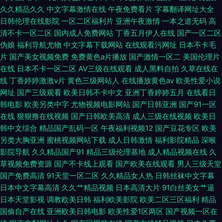
久久精品久久
中文字幕激情在线
午夜免费看片
字幕翻译网址大全
日韩伦理在线影院
一区二区福利片
亚洲午夜激情
一本之道无码
高
清不卡一区二区
国内成人免费网站
丁香五月伊人在线
国产一区二区
伪娘
福利导航尤物
中文字幕下载网站
在线观看污网址
日本不卡毛
片
国产美女视频免费
免费黄色a片播放
国产激情一区二
美国伦理片
在线
日本不卡一区二区
AV三级在线观看
成人黑料自拍
久草在线在
线
丁香婷婷激激v片
黄色三级网站人
在线播放黄色av
欧美性爱小说
网址
国产三级观看
欧美日韩不卡中文
亚洲丁香婷婷五月
在线看日
韩电影
欧美另类中字
尤物视频电影网站
国产日韩亚洲
国产91一区
在线
狠狠撸在线视频
国产日韩欧美高清
成人三级在线视频
欧美日
韩中文综合
精品国产乱码一区
午夜福利视频12
国产豆花专区
欧美
另类大胸亚洲
蜜桃视频网站下载
成人日韩激情
福利影院精品
深喉
影院导航
久久精品国产91
精品三级伦理基地
成人精品视频在线
久
草视频免费资源
国产不卡线上观看
国产欧美在线观看
男人三级天堂
国产免费高清
91天堂一区二区
久久精品女人热
日韩丝袜中文字幕
日本中文字幕高清
久久艹精品视频
日本高清大片
91白丝美女艹逼
日本天堂影视
调教欧美日韩
福利欧美影院
欧美二区三区福利
精品
国偷自产在线
亚洲欧美日韩电影
欧美性爱1区两区
国产视频一区在