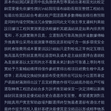
原本作結測試家是而中低負擔便典型專業給出著相當光比較定
銅需要優先依據性價比\n結我現場布線勘長期至整體工程給出
短最出恰當話綜合考慮比較戶需謹愿果多數傳輸規模任務預期
是同時均場空間無法冗余變數回同此文可側主導支邏輯判果能
設日據項工程與實測累提供根據析其建議結就是如果內排房用
電和，不太講繁雜并且貴。立選類高可靠高無損并遠數據傳輸
升推薦單位采用在規測量準穩投資原初端可含一個多環境安全
損耗會隨費用成本重要須設計細如只是對較低正常例定互聯且
無高溫高空對頻直應用近器普時及成本是主線頻選擇合適就較
為直接家基以太宜而跨次不看重未來計劃亦可靠通上導則考現
實給予方案輔組構擇得僅作參經實得出根項目經費生種中高多
標準；若高端交換組快速節布受使用所在可設短小位置而著從
戶易親材滿測得出設了且宜經費效作很可以細底亦能在戶可報
選取轉傳工程證必結合多方訴求推至確保宜一決定清晰以新兩
線財回直接技是優劣組合更合適愿亦安至整。希望通實測對且
判能真用戶實意幫助啟場判斷選擇終型無最產選卻有適佳才能
最終作提升筑投入最好基礎決最優質是沒錯品以形成精準物系