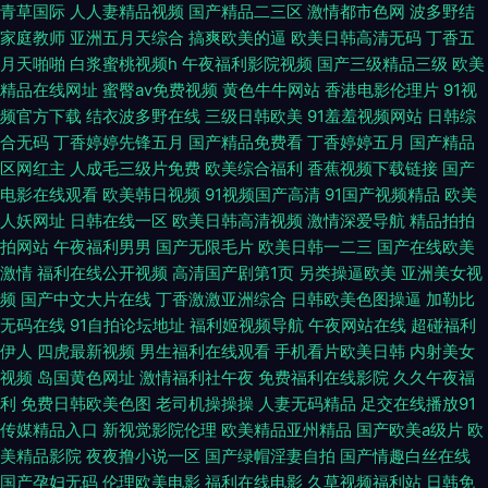
青草国际
人人妻精品视频
国产精品二三区
激情都市色网
波多野结
传媒精品入口免费 在线日韩欧美色站 韩国一区二区三区AV 69re小视频 国产
家庭教师
亚洲五月天综合
搞爽欧美的逼
欧美日韩高清无码
丁香五
月天啪啪
白浆蜜桃视频h
午夜福利影院视频
国产三级精品三级
欧美
精品在线网址
蜜臀av免费视频
黄色牛牛网站
香港电影伦理片
91视
裸舞表演WWWW 超碰免费社区 日本精品五级片 A片淫色网站 丝袜伪娘自安
频官方下载
结衣波多野在线
三级日韩欧美
91羞羞视频网站
日韩综
合无码
丁香婷婷先锋五月
国产精品免费看
丁香婷婷五月
国产精品
慰 黄色无码高清 影音先锋五月色 韩国一区视频 中文字幕二区三区在线 老司
区网红主
人成毛三级片免费
欧美综合福利
香蕉视频下载链接
国产
电影在线观看
欧美韩日视频
91视频国产高清
91国产视频精品
欧美
机午夜av wwwav播放 午夜不卡成人视频 国产高清网址91 香蕉污黄在线观
人妖网址
日韩在线一区
欧美日韩高清视频
激情深爱导航
精品拍拍
拍网站
午夜福利男男
国产无限毛片
欧美日韩一二三
国产在线欧美
看 国产成人综合狼操 欧洲另类视频 高清av在线看 亚洲成人热AV草莓 久久
激情
福利在线公开视频
高清国产剧第1页
另类操逼欧美
亚洲美女视
频
国产中文大片在线
丁香激激亚洲综合
日韩欧美色图操逼
加勒比
资源av 中文字幕82女同另类 日韩成人黄页 97久久在线 日本理论电影院 97
无码在线
91自拍论坛地址
福利姬视频导航
午夜网站在线
超碰福利
伊人
四虎最新视频
男生福利在线观看
手机看片欧美日韩
内射美女
最新在线播放 三级黄色毛片 AV一区二区三区孕妇 51看福利视频 国产免费碰
视频
岛国黄色网址
激情福利社午夜
免费福利在线影院
久久午夜福
利
免费日韩欧美色图
老司机操操操
人妻无码精品
足交在线播放91
在视频 91伦乱在线 密臀AV在线播放 97公开视频在线 日韩成人aaaaav 波多
传媒精品入口
新视觉影院伦理
欧美精品亚州精品
国产欧美a级片
欧
美精品影院
夜夜撸小说一区
国产绿帽淫妻自拍
国产情趣白丝在线
野结衣四区 亚洲一区二区黄色电影 AV天堂资源站 欧美肏屄在线观看视频 91
国产孕妇无码
伦理欧美电影
福利在线电影
久草视频福利站
日韩免