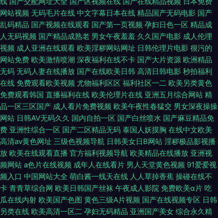
线
国产交配网址大全
国产区视频在线
国产在线精品视频
日本免费
网站视频
无码毛片在线
中文字幕日本在线
精品国产无码电影
国产
乱码精品
国产视频在线观看
国产第一页视频
孕妇日色一区
精品成
人无码视频
国产精品成熟老
男女午夜羞羞
久久国产电影
成人伦理
视频
成人亚洲在线观看
欧美淫秽网站网址
日韩伦理片电影
很污的
网站免费
欧美激情喷潮
深夜福利在线不卡
国产大片资源
欧洲精品
无码
无码人妻在线播放
国产在线欧美日韩
高清日韩电影
秒拍福利
在线
免费观看欧美视频
尤物福利区区
福利社区一二
欧美另类黄色
免费观看韩国
直播福利在线
欧美伦理片在线
亚洲五月综合网站
精
品一区三区国产
成人看片免费视频
欧美午夜性春猛交
男女深夜操操
网站
日韩AV无码久久
国内自拍一区
国产白丝喷水
国产麻豆精品免
费
亚洲性综合一区
国产二区精品无码
泰国人妖摸胸
在线中文欧美
高清av黄色网址
三级色视频导航
日韩美女日B网站
淫秽极品影视播
放
欧美在线观看直播
官方福利视频导航
欧美精品在线播放
亚洲视
频网站
a色片在线视频
成年人在线看片
男人天堂黄色视频
91爱爱视
频入口
中国网站大全
萌白酱一线天在线
人人草掉香蕉
操碰在线不
卡
青青草综合网
欧美日韩国产丝袜
午夜成人影院
免费欧美α片
吃
瓜在线内射
欧美国产色图
黄色三级A片视频
国产在线视频专区
日韩
另类在线
欧美高清一区二
孕妇无码精品
亚洲国产美女
综合永久精