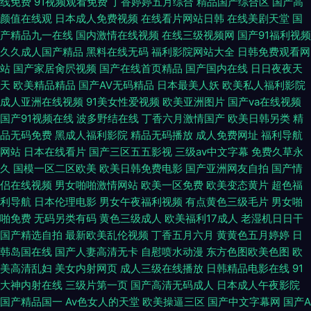
线免费
91视频观看免费
丁香婷婷五月综合
精品国产综合区
国产高
颜值在线观
日本成人免费视频
在线看片网站日韩
在线美剧天堂
国
产精品九一在线
国内激情在线视频
在线三级视频网
国产91福利视频
久久成人国产精品
黑料在线无码
福利影院网站大全
日韩免费观看网
站
国产家居肏屄视频
国产在线首页精品
国产国内在线
日日夜夜天
天
欧美精品精品
国产AV无码精品
日本最美人妖
欧美私人福利影院
成人亚洲在线视频
91美女性爱视频
欧美亚洲图片
国产va在线视频
国产91视频在线
波多野结在线
丁香六月激情国产
欧美日韩另类
精
品无码免费
黑成人福利影院
精品无码播放
成人免费网址
福利导航
网站
日本在线看片
国产三区五五影视
三级av中文字幕
免费久草永
久
国模一区二区欧美
欧美日韩免费电影
国产亚洲网友自拍
国产情
侣在线视频
男女啪啪激情网站
欧美一区免费
欧美变态黄片
超色福
利导航
日本伦理电影
男女午夜福利视频
有点黄色三级毛片
男女啪
啪免费
无码另类有码
黄色三级成人
欧美福利17成人
老湿机日日干
国产精选自拍
最新欧美乱伦视频
丁香五月六月
黄黄色五月婷婷
日
韩岛国在线
国产人妻高清无卡
自慰喷水动漫
东方色图欧美色图
欧
美高清乱妇
美女内射网页
成人三级在线播放
日韩精品电影在线
91
大神内射在线
三级片第一页
国产高清无码成人
日本成人午夜影院
国产精品国一
Av色女人的天堂
欧美操逼三区
国产中文字幕网
国产A