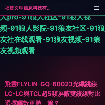
91快播麻豆-91啦露脸熟女-91狼
福建文理信息科技有限公司
人pro-91狼人社区-91狼人视
频-91狼人影院-91狼友社区-91狼
友社在线观看-91狼友视频-91狼
友视频观看
飛靈FLYLIN-GQ-60023光纖跳線
LC-LC與TCL超5類屏蔽雙絞線對比
選擇哪款更勝一籌？