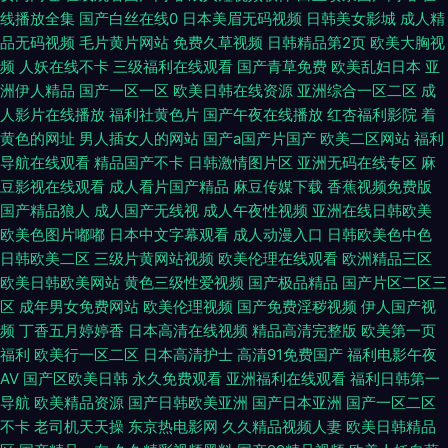
线播放全集
国产白丝在线0
日本美眉无码视频
日韩美女影城
成人精
品无码视频
毛片黄片网站
免费久草视频
日韩精品第2页
欧美大胸视
频
人妖在线不卡
三级福利在线观看
国产青草免费
欧美乱妇日本
亚
洲伊人精品
国产一区一区
欧美日韩在线资源
亚洲综合一区二区
成
人影片在线播放
福利社黄色片
国产午夜在线播放
红杏福利影院
着
黄色的网址
男人插女人的网站
国产a国产片国产
欧美二区网站
福利
导航在线观看
精品国产不卡
日韩激情图片区
亚洲无码在线专区
麻
豆影视在线观看
成人看片国产精品
麻豆传媒下载
香蕉视频免费版
国产精品狼人
成人国产无线视
成人午夜性视频
亚洲在线日韩欧美
欧美色图片嘟嘟
日本中文字幕观看
成人动漫入口
日韩欧美色中色
日韩欧美二区
三级片黄网站视频
欧美伦理在线观看
欧洲精品三区
欧美日韩欧美网站
黄色三级性爱视频
国产极品精品
国产片区二区三
区
成年男女免费网站
欧美伦理视频
国产免费淫秽视频
伊人国产视
频
丁香五月婷婷香
日本高清在线视频
精品高清完整版
欧美第一页
福利
欧美行一区二区
日本高清护士
高清91免费国产
福利电影午夜
AV
国产区欧美日韩
永久免费观看
亚洲福利在线观看
福利日韩第一
导航
欧美精品资源
国产日韩欧美亚洲
国产日本亚洲
国产一区二区
不卡
老司机天天操
东京热电影网
久久精品视频人妻
欧美日韩精品