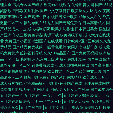
理大全
另类专区国产精品
欧美xx在线观看
先锋影音女同
国产a线视
频播放
日韩欧美加勒比
国产中文字幕日韩
欧美熟女六区九区
夜爽
爽爽爽爽影院
国产高清午夜
在线日韩综合欧美
成年女人看的
欧美
激情二区三区
福利导航在线播放
国产无码免费看
日本高清成人
国
产精品成人一区
成人福利影院
欧美人与兽性
日本韩国美女
精品国
产亚洲
午夜三级黄色
高清资源下载
欧美四级下载
成人大片在线观
看
免费国产小视频
欧洲国产在线观看
日韩欧美2区3区
欧美久久免
费精品
国产精品免费视频
一级黄色毛片
女同人妻电影午夜
成人元
码免费黄片
丝袜福利导航
久久91精品国产
国产免费屄视频
欧洲精
品一区
一级毛片操逼
东京热三级片
福利在线电影院
国产在线高清
黑丝制服一区二区
91免费视频成人
成人自拍视频在线
国产高潮白浆
久草视频新址
国产福利网站
欧美性爱一区二区
欧美中文三级
国产
高清不卡二区
最新电影免费看
国产系列在线精品
欧美成人五月天
成人看片在线
亚洲精品福利电影
97色伦国产在线
伦理片在线网站
免费看片影视大全
a片网站a片网站
男人插女人在线黄
国产成年综合
五月婷婷一区|五月婷婷月开心五月色|五月婷婷之综合缴情|五月香
六月婷婷激情综合|五月一区二区三区|五月伊人大香蕉|五月伊人婷
婷永久永久|五月在线电影|五月中文网|五月综合激情婷婷六月
欧美