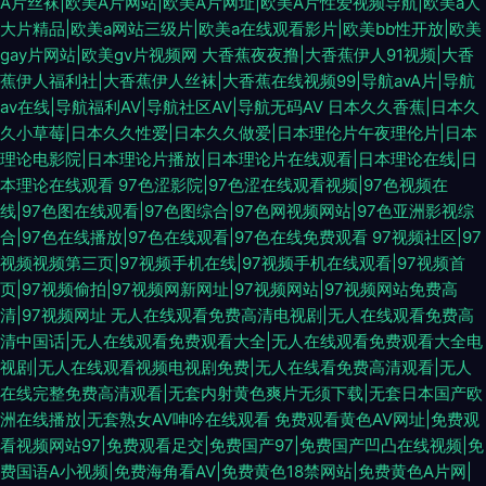
A片丝袜|欧美A片网站|欧美A片网址|欧美A片性爱视频导航|欧美a人
大片精品|欧美a网站三级片|欧美a在线观看影片|欧美bb性开放|欧美
gay片网站|欧美gv片视频网
大香蕉夜夜撸|大香蕉伊人91视频|大香
蕉伊人福利社|大香蕉伊人丝袜|大香蕉在线视频99|导航avA片|导航
av在线|导航福利AV|导航社区AV|导航无码AV
日本久久香蕉|日本久
久小草莓|日本久久性爱|日本久久做爱|日本理伦片午夜理伦片|日本
理论电影院|日本理论片播放|日本理论片在线观看|日本理论在线|日
本理论在线观看
97色涩影院|97色涩在线观看视频|97色视频在
线|97色图在线观看|97色图综合|97色网视频网站|97色亚洲影视综
合|97色在线播放|97色在线观看|97色在线免费观看
97视频社区|97
视频视频第三页|97视频手机在线|97视频手机在线观看|97视频首
页|97视频偷拍|97视频网新网址|97视频网站|97视频网站免费高
清|97视频网址
无人在线观看免费高清电视剧|无人在线观看免费高
清中国话|无人在线观看免费观看大全|无人在线观看免费观看大全电
视剧|无人在线观看视频电视剧免费|无人在线看免费高清观看|无人
在线完整免费高清观看|无套内射黄色爽片无须下载|无套日本国产欧
洲在线播放|无套熟女AV呻吟在线观看
免费观看黄色AV网址|免费观
看视频网站97|免费观看足交|免费国产97|免费国产凹凸在线视频|免
费国语A小视频|免费海角看AV|免费黄色18禁网站|免费黄色A片网|