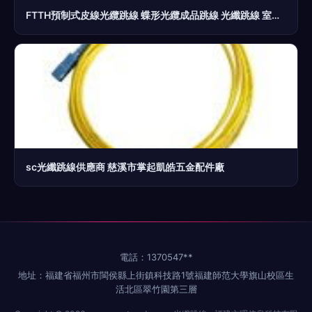
FTTH預制式皮線光纜跳線 蝶形光纜成品跳線 光纖跳線 室外跳纖
sc光纖跳線供應商 慈溪市掌起凱皓五金配件廠
電話：1370547**
地址：福建省福州市閩侯縣上街鎮科技路1號福建師范大學旗山校區生
活北區翠竹園第三層