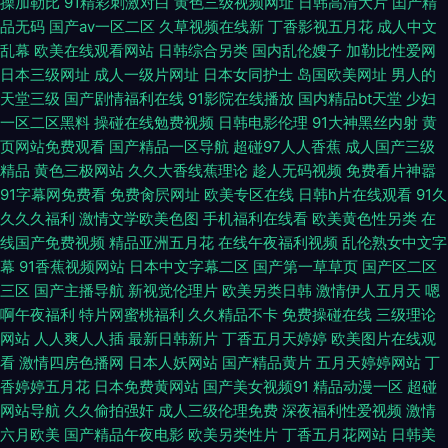
操加勒比
91精彩刺激对白
黄色三级视频网址
日韩高清大片
囯产精
品无码
国产aⅴ一区二区
久草视频在线新
丁香影视五月花
成人中文
肏天天肏 国产我不卡一区 91jk探花 99福利社免费视频 91恋夜视频 色情做爱
乱幕
欧美在线观看网站
日韩综合另类
国内乱伦嫂子
加勒比性爱网
日本三级网址
成人一级片网址
日本女同护士
岛国欧美网址
男人的
美女 久久不射中文字幕 97人妻免费视频 婷婷丁香五月花 韩国精品在裂播放
天堂三级
国产剧情福利在线
91影院在线播放
国内精品bt天堂
少妇
一区二区黑料
操碰在线勉费视频
日韩电影伦理
91大神黑丝内射
黄
97精品在线视频观看 欧洲性爱AV网 97黄色视频在线观看 三级黄色毛毛片 国
页网站免费观看
国产精品一区导航
超碰97人人香蕉
成人国产三级
精品
黄色三极网站
久久大香线蕉理论
趁人无码视频
免费看片神嚣
产浮力91 97yi视频 欧美专区综合福利 wwwav77 影音先锋玖玖 欧美另类性
91字幕网免费看
免费肏屄网址
欧美专区在线
日韩h片在线观看
91久
久久久福利
激情文学欧美色图
手机福利在线看
欧美黄色性另类
在
交 97资源超碰在线 亚洲18无套内射 国产自产视频一线 97免费视频网 青青
线国产免费视频
精品亚洲五月花
在线午夜福利视频
乱伦熟女中文字
幕
91香蕉视频网站
日本中文字幕二区
国产第一草草页
国产区二区
草伊人五月天 AV网址在线播放 日韩精品福利片午夜 精品二区卡2卡3卡 91福
三区
国产主播导航
新视觉伦理片
欧美另类日韩
激情伊人五月天
嗯
啊午夜福利
特片网蜜桃福利
久久精品不卡
免费操碰在线
三级理论
利社合集 狼色尤物苹果TV影院 AV资源看片 色中色福利导航 丁香五月基地
网站
人人爽人人插
最新日韩新片
丁香五月天婷婷
欧美图片在线观
看
激情四房色播网
日本人妖网站
国产精品黄片
五月天婷婷网站
丁
香婷婷五月花
日本免费黄网站
国产美女视频91
精品动漫一区
超碰
亚洲中文娱乐91黑料 先锋影音黑料av天堂 人妻少妇调教屋 91海角社区论坛
网站导航
久久偷拍强奸
成人三级伦理免费
深夜福利性爱视频
激情
六月欧美
国产精品午夜电影
欧美另类性片
丁香五月花网站
日韩美
刺激 中日男女黄色 欧美图色图片区 91国内在线观看 97超碰情侣自拍 成人超