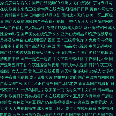
操
免费网站看A片
国产在线视频99
亚洲女同在线观看
丁香五月网
在线
欧美东京热三级
伊甸湖在线大猫
很很撸日日操
黄色av网址大
韩Av 丝袜后入激情网站 狼人国成人网 成人国产AV凹凸精品 97色色综合网
全
微拍福利影院
日韩欧美精品电影
国内成人无码
欧美一区二区操
逼
国产久草资源站
国产午夜福利视频
丁香色五月天
欧美肏屄网站
亚洲综合尤物 日韩美女一级A片 久久大香蕉影视 国产香一区二 岛国av无码
一级午夜福利
成人精品A片免费
91视频成人网站
麻豆肏屄官网
成人
性爱aa影院
国产美女在线免费
久久亚洲在线精品
91免费视频草逼
久久成人午夜剧场 韩国无码网站 97资源在线人妻 97操逼网看 中文字幕精品
另类激情综合
在线观看国产视频
国产三级黄色片
91免费高清视频
免费不卡视频
国产高清无码在线
国产极品喷水视频
中国无码视频
社区 先锋影音精品福利资源 欧美日性爱精品 国产精选在线 wwwaa在线免
国产精品秀秀视频
欧美极品美女
干逼影视三区
国产91精品视频
高
清电影下载
国产一起色一起爱
中文字幕日韩丝袜
午夜福利大全
国
费 97起碰视频 91成人Tv视频 午夜性爱影院 深夜成人剧场 蜜桃传媒AV婷婷
产亚洲五月丁香
午夜性爱福利视频
日韩成年人视频
日韩午夜三级
操四川女人三区
黄色三级在线观看
91天堂偷拍视频
3d成人动漫视
国产三级网址 黄色A片日本 岛国三级在线观看 久久东京热久久 国产精品产
频
午夜爆乳视频
成人免费大片
偷拍福利导航
国产在线播放网站
国
产jk福利在线
国产2区正在播放
国产乱肥老妇
青青草国产视偷拍
日
品一区 第一福利AV导航大全 97热国产色综合 91尤物视频 亚洲色天堂4p 在
韩夜间私人
一级岛国毛片
欧美第一页另类
久草中文在线
日本精品
不卡
欧美日韩另类视频
日本在线观看不卡
五月天六月婷婷
干超碰
碰熟女
黄色软件麻豆
国产69精品视频
黑料超碰在线
免费看成年人
线成人色网 性交A片91社区 日韩中文字幕狠狠撸 玖玖资源站AV
大片
人人爽视频播放
成人激情五月天
成年人在线免费看
免费福利
电影网
欧洲亚洲自拍
精品国产人成在线
国产美女精品在线
国产精