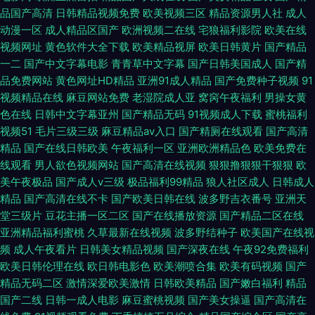
品国产高清
日韩精品视频免费
欧美视频三区
精品资源男人社
成人
动漫一区
成人精品区国产
欧洲视频二在线
宅狼福利影院
欧美在线
视频网址
黄色软件大全下载
欧美精品视屏
欧美日韩黄片
国产精品
一二
国产中文字幕电影
青青草中文字幕
国产日韩美国成人
国产精
品免费网站
黄色网址HD精品
亚洲91成人精品
国产免费种子视频
91
视频精品在线
麻豆网站免费
老湿院成人亚
窝窉午夜福利
男操女黄
色在线
日韩中文字幕亚州
国产精品无码
91视频成人下载
蜜桃福利
视频51
毛片三级三级
麻豆精品av入口
国产精厕在线观看
国产高清
精品
国产在线日韩欧美
午夜福利一区
亚洲欧洲精品色
欧美免费在
线观看
男人欲色视频网站
国产高清在线视频
狠狠撸狠狠干狠狠
欧
美午夜极品
国产成人v三级
极品福利99精品
狼人社区成人
日韩成人
精品
国产高清在线不卡
国产欧美日韩在线
波多野吉衣番号
亚洲天
堂三级片
豆花主播一区二区
国产在线播放资源
国产精品二区在线
亚洲精品福利蜜桃
久草最新在线视频
波多野结种子
欧美国产在线视
频
成人午夜看片
日韩美女精品视频
国产深夜在线
午夜92免费福利
欧美日韩伦理在线
欧日韩电影色
欧美潮喷合集
欧美有码视频
国产
精品无码二区
激情深爱欧美激情
日韩欧美精品
国产嫩白福利
精品
国产二线
日韩一成人电影
麻豆蜜桃视频
国产美女操逼
国产高清在