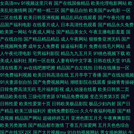
女高清mv
91视频这里只有
国产在线国偷精品
欧美伦理电影网站
欧
美乱轮激情网
国产精一精二区
国产极品自拍
欧美国产aⅴ电影
一区
碰69 91国产丝袜播放菊 香蕉狼人AV成人AV 激情福利舞夜 91九色在线 亚洲
二区在线看
欧美日韩亚洲视频
精品乱码在线观看
国产午夜伦理
精
品国产福利电影
在线看片成人
日本高清性色观看
国产精品永久免费
激情自拍 免费一级淫片A片 www日本色 亚洲青草依依 久久天天射天天综合
欧美第一网站
午夜成人网址
国产精品美女久
午夜主播电影羞羞
国
产在线自拍
国产精品精品精品
成人午夜网站
狠狠鲁亚洲无码
国产
成人TV午夜福利 影音先锋色天堂 日本成人三级a片 豆花97在线视频 制服诱
色视频网免费
成年女人免费看
操逼福利看片
免费在线毛片网站
成
人午夜伦理电影
宅男福利影院
精品九九五月天
91桃色视频下载
欧
惑深爱网 日韩一级A片 福利视频试看120秒 91乱子伦国产乱子 五月天av网
美成人福利社
黑料一区在线
人妻有码中文字幕
日韩在线天堂
91高
清在线看片
av在线吧擦吧擦
精品国产自左线拍
日韩在线播放一区
18禁超级黄污网站 国产精品久久精品 天天搞天天弄天天要 海角社区av在线
91免费福利视频
欧美日韩高清在线
五月亭亭丁香播
国产在线短视频
91夫妻原创自拍
国产免费视频网站
潮喷影院在线观看
操碰青青操碰
91网友偷拍视频 色五月天婷婷 欧美69视一级A片 欧美看看二区 涩涩爱影音
日韓免费高清无码
毛片福利影视
成人动漫在线看
欧美日韩第二页
精品欧美在线
三级伦理资源
97精品免费视频
变态另类第3页
国产
先锋 超碰96服站 69无码电影 精品天堂资源在线 91啪在线视频 国产久久AV
日韩性爱
欧美性爱第十页
日韩欧美极品影院
极品少妇内射
国产日
产精品
欧美三级福利片
蜜桃免费影院cc
久久午夜福利电影
国产精
影院 亚洲一级A片在线观看 性爱a级日韩 韩国亚洲精品 中文字幕人妻超碰 免
选视频
精品国产网站
超碰婷婷五月
亚洲色图五月天
午夜爽爽影院
欧美另类激情
国产精品都市激情
丁香五月深爱网
五月天色色综合
费av网址导航 狼人婷婷五月网 日韩人妻黑丝91在线 国产白丝91av 无码人妻
国产在线1区2区
国产大片视频mv
91自拍视频网站
男女插炮网站
午