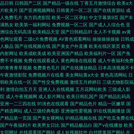
品日韩
日韩国产二区
国产精品一级在线
丁香五月激情综合
欧美a大
片欧美片
国产亚洲视频网站
日韩黄片一区二区
国产在线资源站
成
人免费毛片
东方四虎影院
欧美一区二区孕妇
中文字幕第9页
国产丰
满熟女
欧美第一福利网站
免费视频一区二区
国产成人人综合色
亚
洲综合无码高清
欧美精品天堂
国产日韩精品91
女人不卡视频
av黄
色网址观看
二级c片免费视频
AV黄色观看网站
操操操操操操
日韩成
人极品
国产在线视频在线
国产美女户外直播
欧美在线区第页
欧美
内射网址
欧美成欧美成
欧美亚洲国产精品
欧美福利片一区
国产免
费不卡视频
免费在线观看成人
黄色网络在线观看
成人午夜福利免费
91青青青草视频
免费黄色毛片
国产在线播放精品
日本高清视频不卡
午夜激情影院
免费视频片在线看
美女网站黄a大全
黄色高清网站
日
韩欧美在线一区
国产性交兔费视频
激情五月婷婷日
三级尤物影院福
利
激情自拍五月天
亚洲人人在线视频
五月花网站欧美
三级成人影
院
成人午夜视频网
成人影片网址
欧美日韩乱国产
国产精品乱码高
亚洲一二三四在线
91洮色在线观看
国产精品色片
精品一区嫩草
国
产精选网站
成人三级经典电影
亚洲做性爱视频
91在线视频播放
国
产精品第一页国
国产美女裸网站
91精品视频在线
国产吃瓜免费在线
国产午夜福利片
欧美男女日比
国产精品极品白
国产v在线播放
欧美
女同网址
在线观看国产网站
成人短视频软件
白丝喷浆国产网站
在