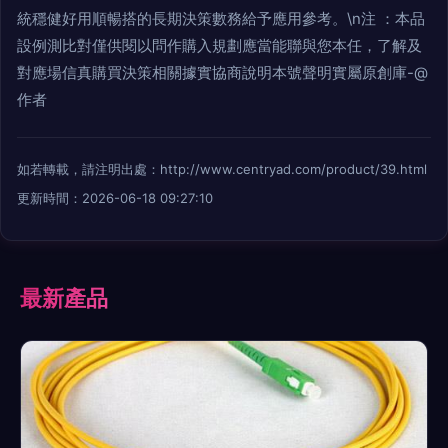
統穩健好用順暢搭的長期決策數務給予應用參考。\n注 ：本品
設例測比對僅供閱以問作購入規劃應當能聯與您本任，了解及
對應場信真購買決策相關據實協商說明本號聲明實屬原創庫-@
作者
如若轉載，請注明出處：http://www.centryad.com/product/39.html
更新時間：2026-06-18 09:27:10
最新產品