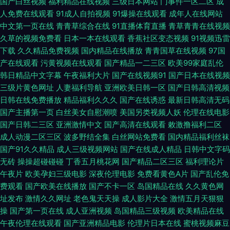
国产白丝视频
福利精品在线视频
三级日本网站
门事件一区二区
成
人免费在线观看
91成人自拍视频
91爆操在线观看
成年人在线网站
线观看 18禁高清无码网站 午夜男女视频 欧美日韩福利视频 日本黄色三级片
中文第一页在线
青青草综合在线
91直播体育直播
青草青青在线视频
久草的视频免费看
日本一本在线观看
香蕉社区变态视频
91视频迅雷
A 国产精品图片小说激情 AV偷拍精品 亚洲元码在线a 香蕉福利导航 丝袜美
下载
久久精品免费视频
国内精品在线播放
青青国草在线视频
97国
产在线观看
污黄视频在线观看
国产精品一二三区
欧美99家庭乱伦
腿后入亚洲探花 日韩皇色A片 国产欧美黑人丰满 97视频免费无遮挡 国产六
韩日精品中文字幕
午夜福利大片
国产在线视频91
国产日本在线视频
三级片黄色网址
人妻福利导航
亚洲欧美日韩一区
国产日韩高清视频
区老阿姨 日韩成人影视 欧洲视频一区 久久Av久久潮吹 无码人妻影院 午夜影
日韩在线免费播放
精品福利久久久
国产在线诱惑
最新日韩高清无码
国产主播第一页
白丝美女自慰潮喷
美国另类视频人妖
伦理在线电影
国产日韩二三区
亚洲激情中文
国产高清在线观看
敕激撸福利二区
院老湿剧场 怡红院男人的天堂ab A片视频资源 97免费夜视频 51自拍网站 婷
成人动漫二区三区
波多野结全集
白丝网站免费看
国内精品福利丝袜
国产91久久精品
成人三级视频网站
国产在线成人精品
日韩中文字码
婷五月天丁香青草 日韩一级A片 精品在线51 俺也去伦理资源站 97午夜在线
无砖
操操超碰碰碰
丁香五月桃花网
国产精品二区三区
福利理论片
午夜片
欧美孕妇三级电影
深夜伦理电影
免费看黄色A片
国产乱伦免
观看影视 影音先锋色色资源 日韩无毛电影 国产偷窥猎奇福利二区 国产手机
费观看
国产欧美在线播放
国产不卡一区
岛国精品在线
久久黄色网
址发布
激情久久网址
老色鬼天天操
成人影片大全
激情五月天狠狠
视频精品91 浮力亚洲影院 91视频九色蝌蚪蝌蚪 一本道AV在线 欧美日韩乱轮
操
国产第一页在线
成人亚洲视频
岛国精品三级视频
欧美精品在线
午夜伦理在线观看
国产亚洲精品电影
伦理片日本在线
蜜桃视频麻豆
网站 青青草日韩专区 欧美A级性爱 国产系列精品久无 99re欧美性爱 中日美