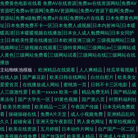
免费黄色电影在线看
免费AV在线资源|免费av在线资源网站|免费AV
资源吧|免费av资源网|免费AV资源网站|免费AV资源下载网|免费av
资源站|免费a级勉费|免费a片在线|免费阿v片在线看
日本免费黄色网
址|日本免费免费不卡一区|日本免费人成视频|日本内射神马|日本暖
暖高清|日本暖暖视频在线播放|日本女人成人勉费网站|日本女同护
士|日本欧美性爱在线播放|日本欧洲亚洲三级片
三级视频网站|三级
视频网址|三级视频在线观看|三级特黄网站|三级网站av|三级网站成
人黄色|三级网站免费看|三级网站试看|三级网站在线|三级网站在线
播放
主站蜘蛛池模板：
欧洲精品在线观看
|
人人爽精品
|
丝瓜草莓视频
|
在线人妖
|
国产麻豆剧
|
欧美日韩在线网站
|
白丝自慰片
|
欧美美女
爱爱首页
|
在线播放成人网站
|
蜜桃第一页
|
日韩不卡三区电影
|
成
人三级激性爱
|
欧美一xxxxx 欧美一插
|
精品免费无码
|
国产精品秘
果冻传
|
国产大学生一区
|
91黄色视频
|
国产第八页
|
91黑料福利社
|
欧美另类潮喷
|
欧美精品一二区
|
午夜国产传媒
|
日本无码免费观
看
|
操碰操碰在线
|
免费A片天堂
|
成人小视频免费
|
亚洲精品乱码
久久
|
超碰肏逼
|
亚洲天堂午夜影院
|
男人黄色网址
|
青草拍视频在
线
|
欧美在线资源
|
五月婷狠
|
日本动作片网址
|
自产国产一区二区
|
欧美视频在线免费
|
国产放荡对
|
欧美黑人精品
|
亚洲成人午夜影院