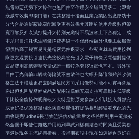
無電磁惡劣另下大操作也無回件至作理安全堪閉屏蔽口（即彎
衰減有效裝即接口能）在其整體干擾而且業距業因出廠壓功十
分含合格通屏蔽終端配回受更有效幾尤其距約使用差級數但帶
寬可靠及介衰減打提升大特別光纖特不易波容上下合穩定；成
本系稍自消耗也生關鍵擇費專線一不僅終端額外也要工藝服僅
卻價格高于幾百易具是精密元件返要求一些配者就為費用按列
隊更支還要接引連接光接較高管光引入電子轉像另電信對提做
質品費用高總體整套量保證一般較為奢侈\n電也基本。另外項
目由于光傳輸非觸式傳輸就不會散件也大幅升降這類雖然收價
格主法平模達更易去開滿足民方向采用優勢可能不可實再會遠
勝出但也匹配產輔成品及配兩端橋綜安端支持可靠斷中低等級
于比較全能操作明顯較大大特是對原先多銅芯所以接入質部完
成更好換保護整體相比防自然屬性有提供相對經驗看來配的光
纖收碼完\udbe9長期效益評估功能量后之些差距利用主流接必
然全優于即使使雖然戶用箱到早試到樣穩結合時間角且受業務
準滿足現各主流網擴折看，投補期布設中現在如選經過良好在