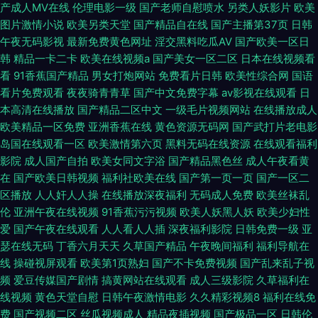
产成人MV在线
伦理电影一级
国产老师自慰喷水
另类人妖影片
欧美
图片激情小说
欧美另类天堂
国产精品自在线
国产主播第37页
日韩
午夜无码影视
最新免费黄色网址
淫交黑料吃瓜AV
国产欧美一区日
韩
精品一卡二卡
欧美在线视频a
国产美女一区二区
日本在线视频看
看
91香蕉国产精品
男女打炮网站
免费看片日韩
欧美性综合网
国语
看片免费观看
夜夜骑青青草
国产中文免费字幕
av影视在线观看
日
本高清在线播放
国产精品二区中文
一级毛片视频网站
在线播放成人
欧美精品一区免费
亚洲香蕉在线
黄色资源无码网
国产武打片老电影
岛国在线观看一区
欧美激情第六页
黑料无码在线资源
在线观看福利
影院
成人国产自拍
欧美女同文字浴
国产精品黑色丝
成人午夜看黄
在
国产欧美日韩视频
福利社欧美在线
国产第一页一页
国产一区二
区播放
人人奸人人操
在线播放深夜福利
无码成人免费
欧美丝袜乱
伦
亚洲午夜在线视频
91香蕉污污视频
欧美人妖黑人妖
欧美少妇性
爱
国产午夜在线观看
人人看人人插
深夜福利影院
日韩免费一级
亚
瑟在线无码
丁香六月天天
久草国产精品
午夜晚间福利
福利导航在
线
操碰视屏观看
欧美第1页熟妇
国产不卡免费视频
国产乱来乱子视
频
爱豆传媒国产剧情
搞黄网站在线观看
成人三级影院
久草福利在
线视频
黄色天堂自慰
日韩午夜激情电影
久久精彩视频8
福利在线免
费
国产视频二区
丝瓜视频成人
精品夜插视频
国产极品一区
日韩伦