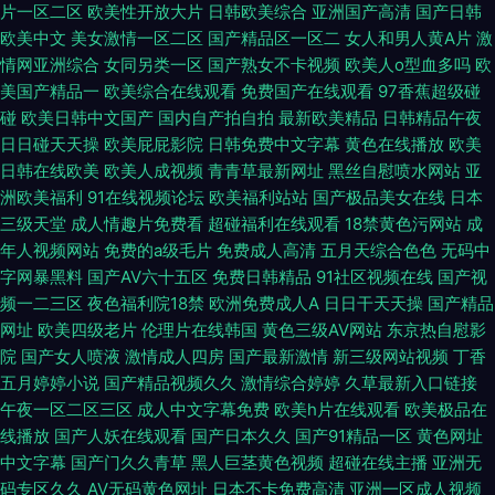
片一区二区
欧美性开放大片
日韩欧美综合
亚洲国产高清
国产日韩
欧美中文
美女激情一区二区
国产精品区一区二
女人和男人黄A片
激
情网亚洲综合
女同另类一区
国产熟女不卡视频
欧美人o型血多吗
欧
美国产精品一
欧美综合在线观看
免费国产在线观看
97香蕉超级碰
碰
欧美日韩中文国产
国内自产拍自拍
最新欧美精品
日韩精品午夜
日日碰天天操
欧美屁屁影院
日韩免费中文字幕
黄色在线播放
欧美
日韩在线欧美
欧美人成视频
青青草最新网址
黑丝自慰喷水网站
亚
洲欧美福利
91在线视频论坛
欧美福利站站
国产极品美女在线
日本
三级天堂
成人情趣片免费看
超碰福利在线观看
18禁黄色污网站
成
年人视频网站
免费的a级毛片
免费成人高清
五月天综合色色
无码中
字网暴黑料
国产AV六十五区
免费日韩精品
91社区视频在线
国产视
频一二三区
夜色福利院18禁
欧洲免费成人A
日日干天天操
国产精品
网址
欧美四级老片
伦理片在线韩国
黄色三级AV网站
东京热自慰影
院
国产女人喷液
激情成人四房
国产最新激情
新三级网站视频
丁香
五月婷婷小说
国产精品视频久久
激情综合婷婷
久草最新入口链接
午夜一区二区三区
成人中文字幕免费
欧美h片在线观看
欧美极品在
线播放
国产人妖在线观看
国产日本久久
国产91精品一区
黄色网址
中文字幕
国产门久久青草
黑人巨茎黄色视频
超碰在线主播
亚洲无
码专区久久
AV无码黄色网址
日本不卡免费高清
亚洲一区成人视频