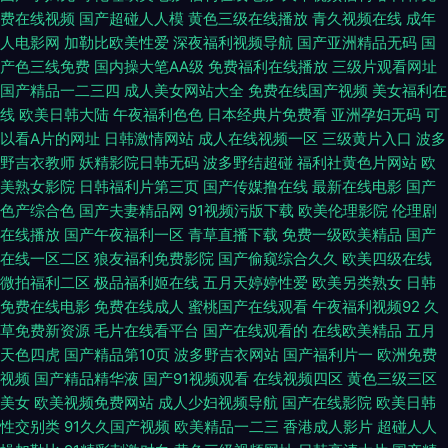
费在线视频
国产超碰人人模
黄色三级在线播放
青久视频在线
成年
色色视频 高清无码黑丝HD 97免费视频在线看 先锋影音成人在线视频 91原
人电影网
加勒比欧美性爱
深夜福利视频导航
国产亚洲精品无码
国
产色三线免费
国内操大笔AA级
免费福利在线播放
三级片观看网址
创社区在线看 福利导航亚洲 午夜男宅褔利视频 激情婷婷社区 五月天堂激情
国产精品一二三四
成人美女网站大全
免费在线国产视频
美女福利在
线
欧美日韩大陆
午夜福利色色
日本经典片免费看
亚洲孕妇无码
可
四射婷婷 国模户外露出 欧美日韩成人网 97碰碰视频在线观看 久久草蜜桃臀
以看A片的网址
日韩激情网站
成人在线视频一区
三级黄片入口
波多
野吉衣教师
妖精影院日韩无码
波多野结超碰
福利社黄色片网站
欧
天天热97免费视频 亚洲色情探花 岛国爱情搬运工久久 香蕉午夜电影 91色网
美熟女影院
日韩福利片第三页
国产传媒撸在线
最新在线电影
国产
色产综合色
国产夫妻精品网
91视频污版下载
欧美伦理影院
伦理剧
在线播放
国产午夜福利一区
青草直播下载
免费一级欧美精品
国产
入口在线看 天天日天天操天天日 51社区精品视频导航 97成人福利视频 韩国
在线一区二区
狼友福利免费影院
国产偷窥综合久久
欧美四级在线
微拍福利二区
极品福利姬在线
五月天婷婷性爱
欧美另类熟女
日韩
二级在线 性生生活性生交A级 亚洲无码尤物 中文字幕二区三区在线 成人午
免费在线电影
免费在线成人
蜜桃国产在线观看
午夜福利视频92
久
草免费新资源
毛片在线看平台
国产在线观看的
在线欧美精品
五月
夜A片免费看 久久经典视频东京 色欲网第一二三区 亚洲传媒加勒比 免费在
天色四虎
国产精品第10页
波多野吉衣网站
国产福利片一
欧洲免费
视频
国产精品精华液
国产91视频观看
在线视频四区
黄色三级三区
线视频观看97 97偷偷碰视频 少妇后入网址 成人AV在线网站导航 午夜精选
美女
欧美视频免费网站
成人少妇视频导航
国产在线影院
欧美日韩
性交别类
91久久国产视频
欧美精品一二三
香港成人影片
超碰人人
AV 超碰97人人妻人人骑 亚洲欧美淫秽 国产在线乳首 69性爱视频无码 天天