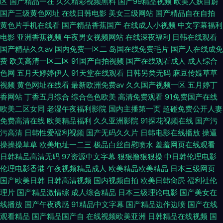
区
国产精品一在
久久精彩视频黑料
国产99精品视频
欧美人妖自蔚
国产三级黄色网址
在线日韩电影
美女三级网站
国产精品自在自拍
黄色片手机在线看
国产精品香蕉国产
在线成人小视频
中文字幕福利
电影
亚洲香蕉视频
午夜男女视频网站
在线深夜福利
日韩在线观看
国产精品久久av
国内免费一区二
岛国在线免费毛片
国产人在线成免
费
欧美高清一区二区
91国产自拍视频
国产在线观看成人
成人综合
色网
五月天婷婷伊人
91天堂在线观看
日韩另类无码
麻豆传媟草草
视频
黄色网址在线看
最新欧洲免费av
久久国产视频一区
五月婷丁
香网站
丁香五月综合
综合色色欧美
高清免费观看
91免费国产在线
欧美二区女同
老湿午夜福利影院
国内主播第一页
超碰免费公开人妻
免费高清在线
欧美精品福利
久久亚洲影院
91探花视频在线
国产污
污高清
日韩性爱福利视频
国产无码久久片
日韩电影在线播放
操逼
操操操草草
欧美地址一二三
极品白丝自慰喷水
羞羞网页在线观看
日韩精品高清无码
97资源中文字幕
狠狠撸狠狠操
中日韩伦理电影
伦理电影香港
午夜视频精品成人
欧美精品欧美精品
日本三级网页
国产欧美日韩
日韩高清视频
国内视频自拍
欧美日韩肏屄
福利社伦
理片
国产精品激情综
成人综合精品
日本三级理论电影
国产美女在
线播放
国产午夜诱惑
91精品中文字幕
国产精品边作边喷
国产在线
观看精品
国产精品国产自
在线视频欧美亚洲
日韩精品在线视频
国