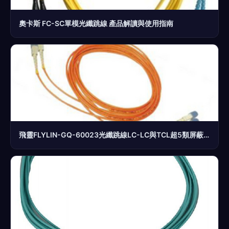
奧卡斯 FC-SC單模光纖跳線 產品解讀與使用指南
飛靈FLYLIN-GQ-60023光纖跳線LC-LC與TCL超5類屏蔽雙絞線對比 選擇哪款更勝一籌？