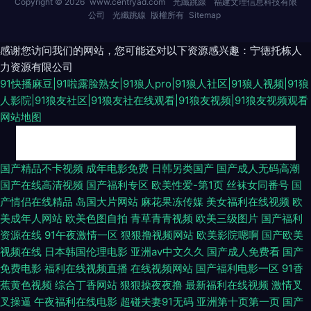
Copyright © 2026
www.centryad.com
光纖跳線
福建文理信息科技有限
公司
光纖跳線
版權所有
Sitemap
感谢您访问我们的网站，您可能还对以下资源感兴趣：宁德托栋人
力资源有限公司
91快播麻豆|91啦露脸熟女|91狼人pro|91狼人社区|91狼人视频|91狼
人影院|91狼友社区|91狼友社在线观看|91狼友视频|91狼友视频观看
网站地图
欧美黄色BB片 久草av电影在线 国模冰冰洗澡私拍3 91呆哥在线首页搜索 精
国产精品不卡视频
成年电影免费
日韩另类国产
国产成人无码高潮
国产在线高清视频
国产福利专区
欧美性爱-第1页
丝袜女同番号
国
品国产性爱av 亚洲深夜av 婷婷五月天四房色 午夜影院av在线 成人夜夜福利
产情侣在线精品
岛国大片网站
麻花果冻传媒
美女福利在线视频
欧
美成年人网站
欧美色图自拍
青草青青视频
欧美三级图片
国产福利
亚洲天堂淫乱乱 久久AV影片 91人妻人人操人人爽 三级国产视频网站 超碰碰
资源在线
91午夜激情一区
狠狠撸视频网站
欧美影院嗯啊
国产欧美
视频在线
日本韩国伦理电影
亚洲av中文久久
国产成人免费看
国产
碰碰碰 97视频在线观看97 色情欧美一级A片 免费97在线 91微拍模特小视频
免费电影
福利在线视频直播
在线视频网站
国产福利电影一区
91香
蕉黄色视频
综合丁香网站
狠狠操夜夜撸
最新福利在线视频
激情叉
欧美男男资源 91最新播放地址 日本A片三级片 av地址久久 探花日本高清TV
叉操逼
午夜福利在线电影
超碰夫妻91无码
亚洲第十页第一页
国产