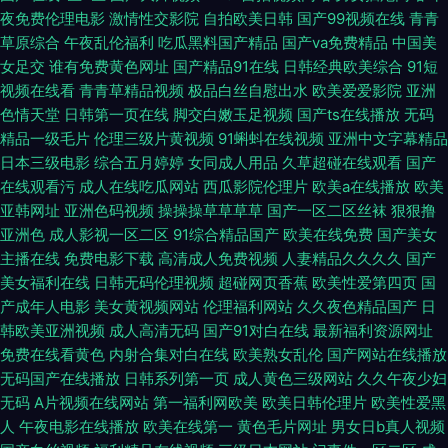
夜免费伦理电影
激情性交影院
自拍欧美日韩
国产99视频在线
青青
丝袜 国内A片在线观看 91原创视频在线观看 日本一级婬片免费放 超级碰碰
草原综合
午夜乱伦福利
吃瓜黑料国产精品
国产va免费精品
中国美
女足交
谁有免费黄色网址
国产精品91在线
日韩经典欧美综合
91短
视频在线看
青青草精品视频
极品白丝自慰出水
欧美爱爱影院
亚洲
91 深夜成人A片在线电影 www91精彩视频 欧美性看A片 黑丝少妇足交 亚洲
色情天堂
日韩第一页在线
脚交白嫩玉足视频
国产ts在线播放
无码
精品一级毛片
伦理三级片黄视频
91蝌蚪在线视频
亚洲中文字幕精品
另类黄色 色色资源站AV 91超碰资源总站 亚洲第一页a片 影音先锋资源人妖
日本三级电影
综合五月婷婷
女同成人用品
久草超碰在线观看
国产
在线观看污
成人在线吃瓜网站
西瓜影院伦理片
欧美a在线播放
欧美
国内成人自拍 亚洲日韩色色 91视频网址91婷婷 少妇AV四虎一线天 后入内射
亚韩网址
亚洲色码视频
操操操草草草草
国产一区二区丝袜
狠狠撸
亚洲色
成人影视一区二区
91综合精品国产
欧美在线免费
国产美女
黑丝 av片网址不卡 韩国一区二区三区AV 97精品成人影视 天堂影音av资源
主播在线
免费电影下载
高清成人免费视频
人妻精品久久久久
国产
美女福利在线
日韩无码伦理视频
超碰网页香蕉
欧美性爱第四页
国
站 国产91制片 亚洲第一夜综合 男女啪啪网站在线观看 国产女孩粉嫩毛片 97
产成年人电影
美女黄视频网站
伦理福利网站
久久夜色精品国产
日
韩欧美亚洲视频
成人高清无码
国产91对白在线
最新福利资源网址
在线国产视频 深夜福利91 国产欧美日韩黑料 91午夜国产视频 九一制片工厂
免费在线看黄色
内射合集对白在线
欧美熟女乱伦
国产网站在线播放
无码国产在线播放
日韩系列第一页
成人黄色三级网站
久久午夜少妇
传媒 97色福利导航 avjiucao 日韩欧美网站色网 超碰97人妻资源总站 97人
无码
A片视频在线网站
第一福利网欧美
欧美日韩伦理片
欧美性爱黑
人
午夜电影在线播放
欧美在线第一
黄色毛片网址
男女日b真人视频
妻欧美另类 亚洲经典每日更新 色情AV网页免费版 东方Av69 91颜色网站在